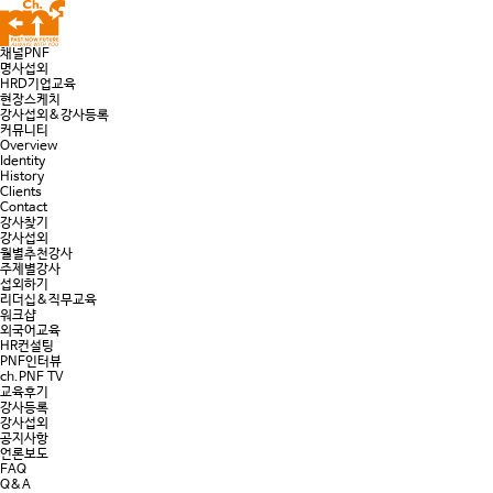
채널PNF
명사섭외
HRD기업교육
현장스케치
강사섭외&강사등록
커뮤니티
Overview
Identity
History
Clients
Contact
강사찾기
강사섭외
월별추천강사
주제별강사
섭외하기
리더십&직무교육
워크샵
외국어교육
HR컨설팅
PNF인터뷰
ch.PNF TV
교육후기
강사등록
강사섭외
공지사항
언론보도
FAQ
Q&A