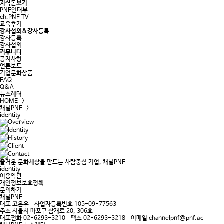
지식돋보기
PNF인터뷰
ch.PNF TV
교육후기
강사섭외&강사등록
강사등록
강사섭외
커뮤니티
공지사항
언론보도
기업문화상품
FAQ
Q&A
뉴스레터
HOME >
채널PNF >
identity
즐거운 문화세상을 만드는 사람중심 기업, 채널PNF
identity
이용약관
개인정보보호정책
문의하기
채널PNF
대표
고은우
사업자등록번호
105-09-77563
주소
서울시 마포구 삼개로 20, 306호
대표전화
02-6293-3210
팩스
02-6293-3218
이메일
channelpnf@pnf.ac