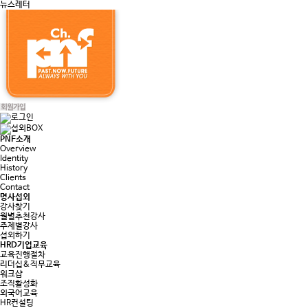
뉴스레터
PNF소개
Overview
Identity
History
Clients
Contact
명사섭외
강사찾기
월별추천강사
주제별강사
섭외하기
HRD기업교육
교육진행절차
리더십&직무교육
워크샵
조직활성화
외국어교육
HR컨설팅