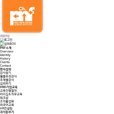
PNF소개
Overview
Identity
History
Clients
Contact
명사섭외
강사찾기
월별추천강사
주제별강사
섭외하기
HRD기업교육
교육진행절차
리더십&직무교육
워크샵
조직활성화
외국어교육
HR컨설팅
지식돋보기