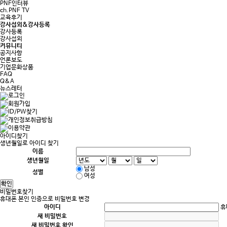
PNF인터뷰
ch.PNF TV
교육후기
강사섭외&강사등록
강사등록
강사섭외
커뮤니티
공지사항
언론보도
기업문화상품
FAQ
Q&A
뉴스레터
아이디찾기
생년월일로 아이디 찾기
이름
생년월일
남성
성별
여성
비밀번호찾기
휴대폰 본인 인증으로 비밀번호 변경
아이디
휴
새 비밀번호
새 비밀번호 확인